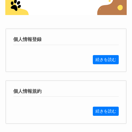
個人情報登録
続きを読む
個人情報規約
続きを読む